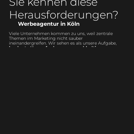
Sie kennen diese
Heraus­forderungen?
Werbeagentur in Köln
Viele Unternehmen kommen zu uns, weil zentrale
Themen im Marketing nicht sauber
ineinandergreifen. Wir sehen es als unsere Aufgabe,
konkrete Herausforderungen nachhaltig zu
lösen.
Die Website
Dienstleister
ist veraltet
wechseln,
und
Wissen geht
generiert
verloren
kaum
Anfragen
Es fehlt an
Kontinuität und
Weiterentwicklung.
Sichtbarkeit und
Conversion
bleiben hinter den