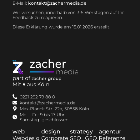
E-Mail:
kontakt@zachermedia.de
Wir versuchen, innerhalb von 3-5 Werktagen auf Ihr
Feedback zu reagieren.
Diese Erklärung wurde am 15.01.2026 erstellt.
part of
zacher group
Mit ♥ aus Köln
0221 292 79 88 0
kontakt@zachermedia.de
Max-Planck Str. 22a, 50858 Köln
Mo. – Fr.: 9 bis 17 Uhr
Samstag: geschlossen
web
design
strategy
agentur
Webdesig
Corporate
SEO | GEO
Referenze