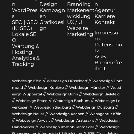
n
Design
Branding |
n
WordPres
Kampagn
Marken­ent
Agentur
s
en
wicklung
Karriere
SEO | GEO
Grafikdesi
UX / UI
Kontakt
(KI SEO)
gn
Website
Impressu
Lokale SE
Marketing
m
O
Datenschu
Wartung &
tz
Hosting
AGB
Analytics &
Barrierefre
Tracking
iheit
//
//
Webdesign Köln
Webdesign Düsseldorf
Webdesign Dort
//
//
//
mund
Webdesign Koblenz
Webdesign Münster
Webd
//
//
esign Wuppertal
Webdesign Bonn
Webdesign Bielefeld
//
//
//
Webdesign Essen
Webdesign Bochum
Webdesign Le
//
//
//
verkusen
Webdesign Siegburg
Webdesign Duisburg
//
//
Webdesign Neuss
Webdesign Aachen
Webagentur Köln
//
//
//
Webdesign Anwalt
Webdesign Arztpraxis
Webdesign
//
//
Handwerker
Webdesign Immobilienmakler
Webdesign
//
//
Steuerberater
Industrie & Mittelstand
B2B-Dienstleister