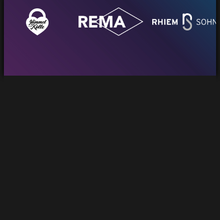
Das Problem
Ein wichtiger Bereich bleibt
ungenutzt – obwohl der Bedarf da
ist
Viele Verbände stehen vor derselben
Herausforderung:
Mitglieder
Digitale
haben veraltete
Themen
oder
werden immer
unprofessionelle
wichtiger