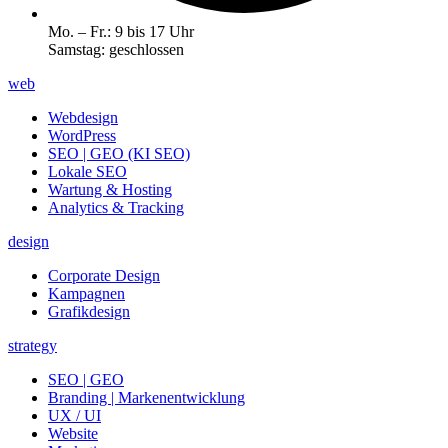
Mo. – Fr.: 9 bis 17 Uhr
Samstag: geschlossen
web
Webdesign
WordPress
SEO | GEO (KI SEO)
Lokale SEO
Wartung & Hosting
Analytics & Tracking
design
Corporate Design
Kampagnen
Grafikdesign
strategy
SEO | GEO
Branding | Marken­entwicklung
UX / UI
Website