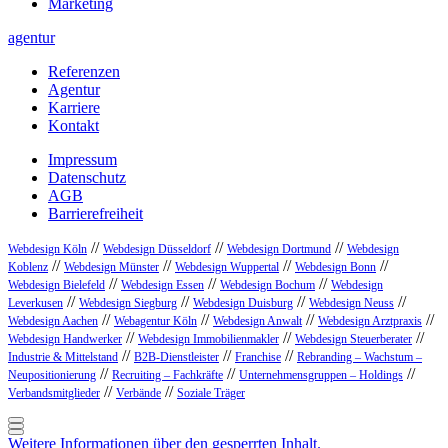
Marketing
agentur
Referenzen
Agentur
Karriere
Kontakt
Impressum
Datenschutz
AGB
Barrierefreiheit
//
//
//
Webdesign Köln
Webdesign Düsseldorf
Webdesign Dortmund
Webdesign
//
//
//
//
Koblenz
Webdesign Münster
Webdesign Wuppertal
Webdesign Bonn
//
//
//
Webdesign Bielefeld
Webdesign Essen
Webdesign Bochum
Webdesign
//
//
//
//
Leverkusen
Webdesign Siegburg
Webdesign Duisburg
Webdesign Neuss
//
//
//
//
Webdesign Aachen
Webagentur Köln
Webdesign Anwalt
Webdesign Arztpraxis
//
//
//
Webdesign Handwerker
Webdesign Immobilienmakler
Webdesign Steuerberater
//
//
//
Industrie & Mittelstand
B2B-Dienstleister
Franchise
Rebranding – Wachstum –
//
//
//
Neupositionierung
Recruiting – Fachkräfte
Unternehmensgruppen – Holdings
//
//
Verbandsmitglieder
Verbände
Soziale Träger
Weitere Informationen über den gesperrten Inhalt.